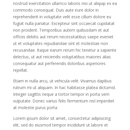
nostrud exercitation ullamco laboris nisi ut aliquip ex ea
commodo consequat. Duis aute irure dolor in
reprehenderit in voluptate velit esse cillum dolore eu
fugiat nulla pariatur. Excepteur sint occaecat cupidatat
non proident. Temporibus autem quibusdam et aut
officiis debitis aut rerum necessitatibus saepe eveniet
ut et voluptates repudiandae sint et molestiae non
recusandae. Itaque earum rerum hic tenetur a sapiente
delectus, ut aut reiciendis voluptatibus maiores alias
consequatur aut perferendis doloribus asperiores
repellat.
Etiam in nulla arcu, ut vehicula velit. Vivamus dapibus
rutrum mi ut aliquam. In hac habitasse platea dictumst.
Integer sagittis neque a tortor tempor in porta sem
vulputate. Donec varius felis fermentum nisl imperdiet
at molestie purus porta.
Lorem ipsum dolor sit amet, consectetur adipisicing
elit, sed do eiusmod tempor incididunt ut labore et